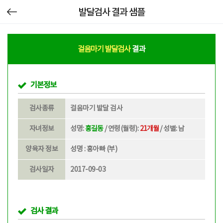
발달검사 결과 샘플
걸음마기 발달검사
결과
기본정보
검사종류
걸음마기 발달 검사
자녀정보
성명:
홍길동
/ 연령(월령):
21개월
/ 성별: 남
양육자 정보
성명 : 홍아빠 (부)
검사일자
2017-09-03
검사 결과