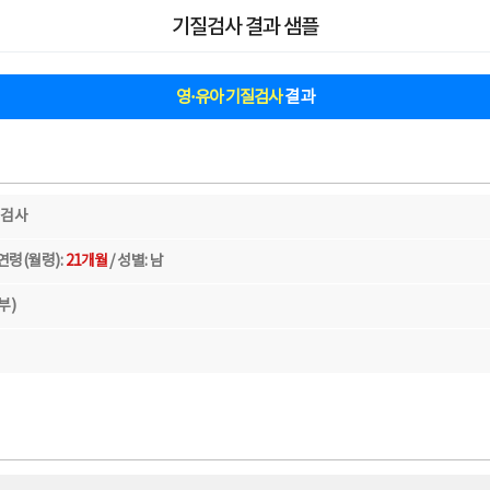
기질검사 결과 샘플
영·유아 기질검사
결과
 검사
 연령(월령):
21개월
/ 성별: 남
부)