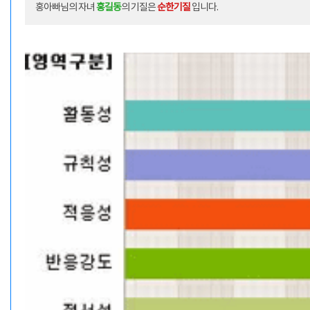
홍아빠
님의 자녀
홍길동
의 기질은
순한기질
입니다.