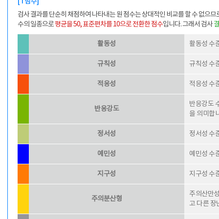
[T점수]
검사 결과를 단순히 채점하여 나타내는 원 점수는 상대적인 비교를 할 수 없으므
수의 일종으로
평균을 50, 표준편차를 10으로 전환한 점수
입니다. 그래서 검사
결
활동성
활동성 수준
규칙성
규칙성 수준
적응성
적응성 수준
반응강도 수
반응강도
을 의미합니
정서성
정서성 수준
예민성
예민성 수준
지구성
지구성 수준
주의산만성
주의분산형
고 다른 장