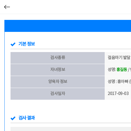
기본 정보
검사종류
걸음마기 발달
자녀정보
성명:
홍길동
/
양육자 정보
성명 : 홍아빠 (
검사일자
2017-09-03
검사 결과