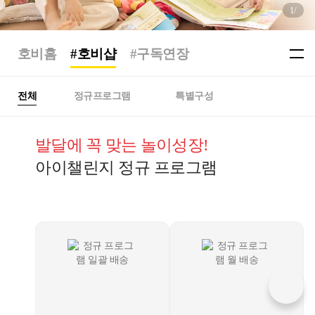
1
/
호비홈
#호비샵
#구독연장
전체
정규프로그램
특별구성
발달에 꼭 맞는 놀이성장!
아이챌린지 정규 프로그램